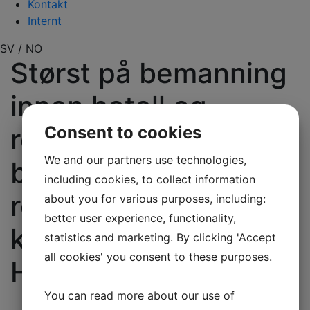
Kontakt
Internt
SV
/
NO
Størst på bemanning
innen hotell og
Consent to cookies
restaurant. Vi tilbyr
We and our partners use technologies,
bemannings-
including cookies, to collect information
rekrutterings- og
about you for various purposes, including:
better user experience, functionality,
kontraktløsninger til
statistics and marketing. By clicking 'Accept
all cookies' you consent to these purposes.
HoReCa-bransjen
You can read more about our use of