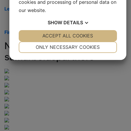
cookies and processing of personal data on
Ledige jobber
our website.
SHOW
DETAILS
Finn ansatte
YES
ACCEPT ALL COOKIES
NO
YES
NO
Noen av våre
NECESSARY
PREFERENCES
ONLY NECESSARY COOKIES
samarbeidspartnere
YES
NO
YES
NO
MARKETING
STATISTICS