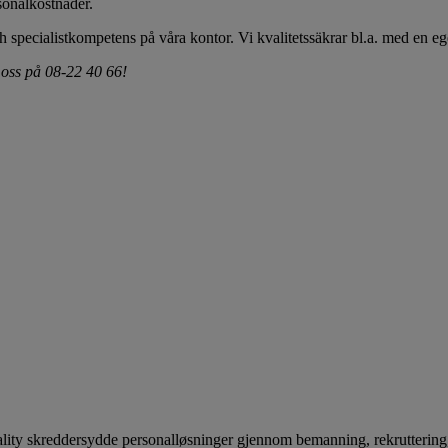
sonalkostnader.
och specialistkompetens på våra kontor. Vi kvalitetssäkrar bl.a. med en e
 oss på 08-22 40 66!
ality skreddersydde personalløsninger gjennom bemanning, rekruttering,