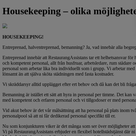
Housekeeping – olika möjlighet
HOUSEKEEPING!
Entreprenad, halventreprenad, bemanning? Ja, vad innebär alla begrepp
Entreprenad innebär att RestaurangAssistans tar ett helhetsansvar för h
och kompetent personal, allt från husfruar, arbetsledare, rum städare
personal som arbetar lika bra individuellt som i grupp. Vi arbetar med 
lönsamt än att själva sköta städningen med fasta kostnader.
Vi skräddarsyr alltid upplägget efter ert behov och då kan det bli fr
Bemanning är istället ett sätt att hyra in personal per timme. Det kan 
med kompetent och erfaren personal och vi tillgodoser er med person
Vid akut behov är det vår målsättning att ha personal på plats inom tv
personalpool så att ni får dedikerad personal specifikt till er.
Nu som konjunkturen viker är det många som ser över möjligheter att 
Vi på RestaurangAssistans erbjuder en flexibel hotellstädstjänst där ni 