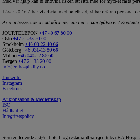
Med vår hjälp kan ni undvika risken att sitta med för mycket fasta per
I över 20 år så har vi arbetat med hotellstäd, vi har erfaren personal 
Är ni intresserade av att höra mer om hur vi kan hjälpa er? Kontakta
JOURTELEFON
+47 40 67 80 00
Oslo
+47 21-38 20 00
Stockholm
+46 08-22 40 66
Göteborg
+46 031-13 80 66
Malmö
+46 040-12 86 60
Bergen
+47 21-38 20 00
info@rahospitality.no
LinkedIn
Instagram
Facebook
Auktorisation & Medlemskap
ISO
Hållbarhet
Integritetspolicy
Som en ledende aktør i hotell- og restaurantbransjen tilbyr RA Hospit