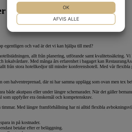
OK
er
NØDVENDIGE
PRÆFERENCER
AFVIS ALLE
MARKETING
STATISTIK
 egentligen och vad är det vi kan hjälpa till med?
otellstädningen, allt från planering, utförande samt kvalitetssäkring. Vi 
 och lokalvårdare. Med många års erfarenhet i bagaget kan RestaurangAs
allt från stora hotellkedjor till mindre konferenshotell. Med vår flexib
ågan om halventreprenad, där ni har samma upplägg som ovan men tex beh
vara både akutpass eller under längre schemarader. När det gäller bemanni
al som uppfyller era önskemål och kompetenskrav.
å timmar. Med längre framförhållning har ni alltid flexibla avbokningsv
spara in på kostnader.
endast betalar efter er beläggning.