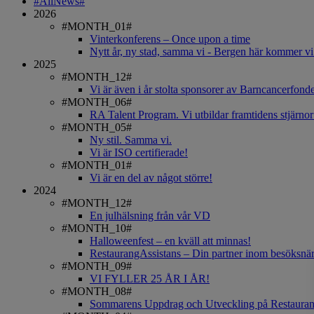
#AllNews#
2026
#MONTH_01#
Vinterkonferens – Once upon a time
Nytt år, ny stad, samma vi - Bergen här kommer vi
2025
#MONTH_12#
Vi är även i år stolta sponsorer av Barncancerfond
#MONTH_06#
RA Talent Program. Vi utbildar framtidens stjärnor
#MONTH_05#
Ny stil. Samma vi.
Vi är ISO certifierade!
#MONTH_01#
Vi är en del av något större!
2024
#MONTH_12#
En julhälsning från vår VD
#MONTH_10#
Halloweenfest – en kväll att minnas!
RestaurangAssistans – Din partner inom besöksnä
#MONTH_09#
VI FYLLER 25 ÅR I ÅR!
#MONTH_08#
Sommarens Uppdrag och Utveckling på Restauran