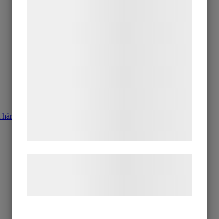
indsamle oplysninger om dig til forskellige
formål, herunder: Tilpasning af annoncering,
bedre brugeroplevelse, funktionalitet,
statistik og marketing. Disse oplysninger
kan blive delt med annoncerings- og
analysepartnere, som kan kombinere dem
med data, du tidligere har givet dem eller
de har indsamlet gennem din brug af deres
 här!
tjenester. Ved at klikke på 'OK' giver du
samtykke til disse formål.
Læs mere om vores brug af cookies og
behandling af persondata på vores
hjemmeside.