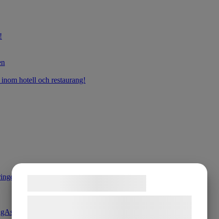
!
en
 inom hotell och restaurang!
ringen!
Samtykke til cookies
Vi og vores samarbejdspartnere bruger
gAssistans
teknologier, herunder cookies, til at