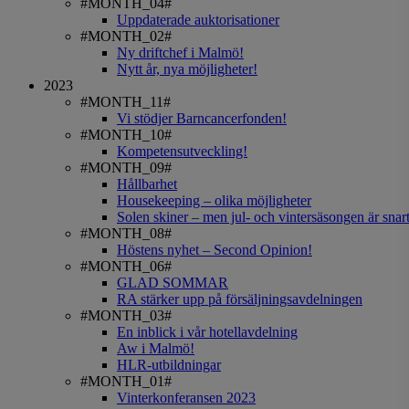
#MONTH_04#
Uppdaterade auktorisationer
#MONTH_02#
Ny driftchef i Malmö!
Nytt år, nya möjligheter!
2023
#MONTH_11#
Vi stödjer Barncancerfonden!
#MONTH_10#
Kompetensutveckling!
#MONTH_09#
Hållbarhet
Housekeeping – olika möjligheter
Solen skiner – men jul- och vintersäsongen är snart
#MONTH_08#
Höstens nyhet – Second Opinion!
#MONTH_06#
GLAD SOMMAR
RA stärker upp på försäljningsavdelningen
#MONTH_03#
En inblick i vår hotellavdelning
Aw i Malmö!
HLR-utbildningar
#MONTH_01#
Vinterkonferansen 2023