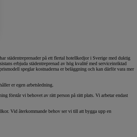
har städentreprenader på ett flertal hotellkedjor i Sverige med duktig
sistans erbjuda städentreprenad av hög kvalité med serviceinriktad
la prismodell speglar kostnaderna er beläggning och kan därför vara mer
åller er egen arbetsledning.
ng förstår vi behovet av rätt person på rätt plats. Vi arbetar endast
illkor. Vid återkommande behov ser vi till att bygga upp en