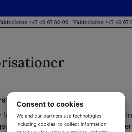
akttelefon +47 40 67 80 00
Vakttelefon +47 40 67 
risationer
t sina auktorisationer!
Consent to cookies
 förändring, förbättring och uppdaterin
We and our partners use technologies,
including cookies, to collect information
gsuget och uppdateringen av vårgarde