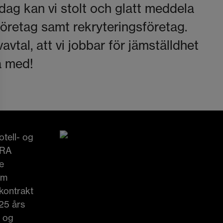
dag kan vi stolt och glatt meddela
företag samt rekryteringsföretag.
vavtal, att vi jobbar för jämställdhet
a med!
otell- og
 RA
e
om
 kontrakt
25 års
e og