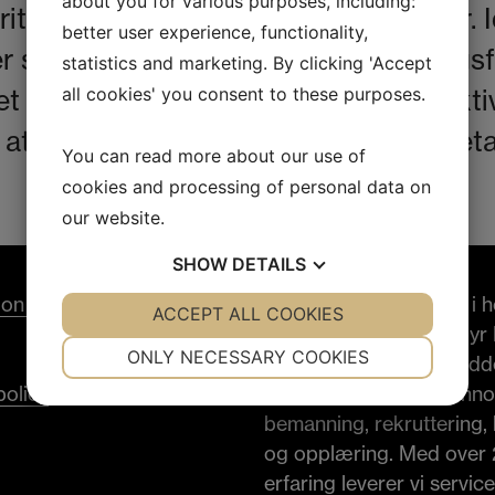
about you for various purposes, including:
t att uppdatera våra auktorisationer. I
better user experience, functionality,
ner som bemanningsföretag, utbildnings
statistics and marketing. By clicking 'Accept
all cookies' you consent to these purposes.
t att vi följer stadgar, regler & kollekti
att vi är ett stabilt bolag att samarbet
You can read more about our use of
cookies and processing of personal data on
our website.
SHOW
DETAILS
tion & Medlemskap
Som en ledende aktør i h
YES
ACCEPT ALL COOKIES
NO
YES
NO
restaurantbransjen tilbyr
NECESSARY
PREFERENCES
ONLY NECESSARY COOKIES
Hospitality skreddersydd
policy
personalløsninger gjenn
YES
NO
YES
NO
bemanning, rekruttering,
MARKETING
STATISTICS
og opplæring. Med over 
erfaring leverer vi servic