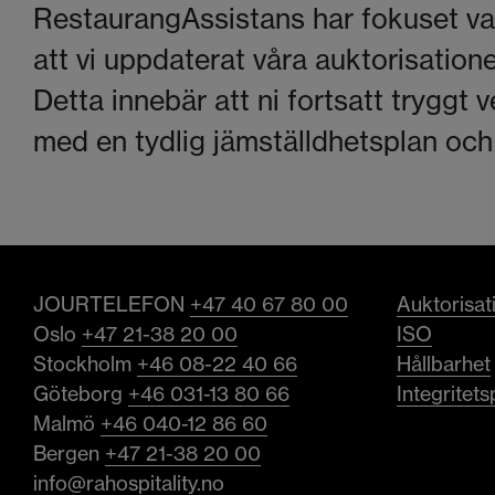
RestaurangAssistans har fokuset vari
att vi uppdaterat våra auktorisatio
Detta innebär att ni fortsatt tryggt ve
med en tydlig jämställdhetsplan och 
JOURTELEFON
+47 40 67 80 00
Auktorisa
Oslo
+47 21-38 20 00
ISO
Stockholm
+46 08-22 40 66
Hållbarhet
Göteborg
+46 031-13 80 66
Integritets
Malmö
+46 040-12 86 60
Bergen
+47 21-38 20 00
info@rahospitality.no